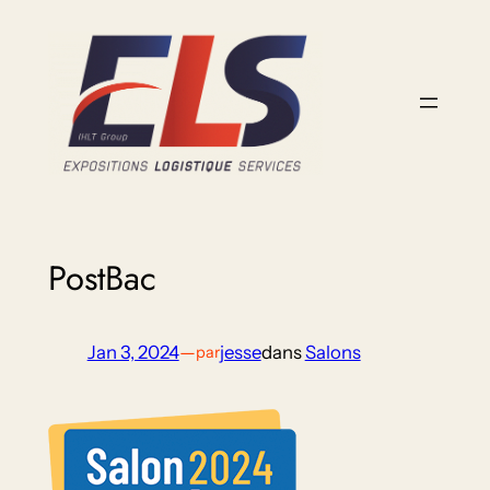
Aller
au
contenu
PostBac
Jan 3, 2024
—
jesse
dans
Salons
par