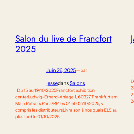
Salon du live de Francfort
2025
Juin 26, 2025
—
par
D
jesse
dans
Salons
2
Du 15 au 19/10/2025Francfort exhibition
2
centerLudwig-Erhard-Anlage 1, 60327 Frankfurt am
2
Main Retraits Paris/RP les 01 et 02/10/2025, y
compris les distributeursLivraison à nos quais ELS au
plus tard le 01/10/2025