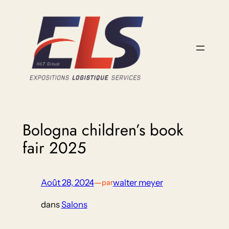
Aller
au
contenu
Bologna children’s book
fair 2025
Août 28, 2024
—
walter meyer
par
dans
Salons