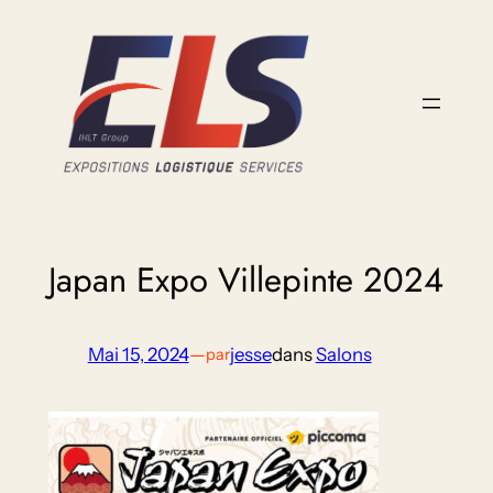
Aller
au
contenu
Japan Expo Villepinte 2024
Mai 15, 2024
—
jesse
dans
Salons
par