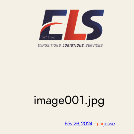
Aller
au
contenu
image001.jpg
Fév 26, 2024
—
jesse
par